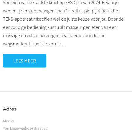
Voorzien van de laatste krachtige AS Chip van 2024. Ervaar je
Sitemap
weeën tijdens de zwangerschap? Heeft u spierpijn? Dan is het
TENS-apparaat misschien wel de juiste keuze voor jou. Door de
0 items
€ 0,00
eenvoudige bediening kunt u als masseur genieten van een
massage en zullen uw zorgen als sneeuw voor de zon
wegsmelten. U kunt kiezen uit
…
LEES MEER
Adres
Medicu
Van Leeuwenhoekstraat 22